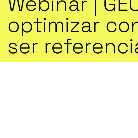
Webinar | GEO
optimizar co
ser referenci