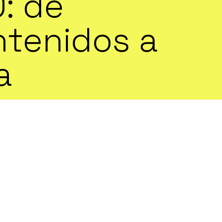
: de
ntenidos a
a