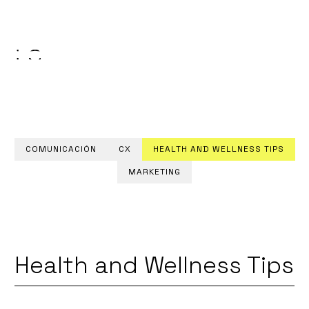
NICACIÓN Y EXPERIENCIA DE CLIENTE.
FORO IA EN MARKETING, COMU
COMUNICACIÓN
CX
HEALTH AND WELLNESS TIPS
MARKETING
Health and Wellness Tips