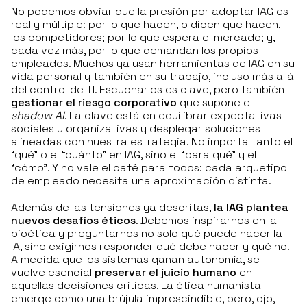
No podemos obviar que la presión por adoptar IAG es
real y múltiple: por lo que hacen, o dicen que hacen,
los competidores; por lo que espera el mercado; y,
cada vez más, por lo que demandan los propios
empleados. Muchos ya usan herramientas de IAG en su
vida personal y también en su trabajo, incluso más allá
del control de TI. Escucharlos es clave, pero también
gestionar el riesgo corporativo
que supone el
shadow AI
. La clave está en equilibrar expectativas
sociales y organizativas y desplegar soluciones
alineadas con nuestra estrategia. No importa tanto el
“qué” o el “cuánto” en IAG, sino el “para qué” y el
“cómo”. Y no vale el café para todos: cada arquetipo
de empleado necesita una aproximación distinta.
Además de las tensiones ya descritas,
la IAG plantea
nuevos desafíos éticos
. Debemos inspirarnos en la
bioética y preguntarnos no solo qué puede hacer la
IA, sino exigirnos responder qué debe hacer y qué no.
A medida que los sistemas ganan autonomía, se
vuelve esencial
preservar el juicio humano
en
aquellas decisiones críticas. La ética humanista
emerge como una brújula imprescindible, pero, ojo,